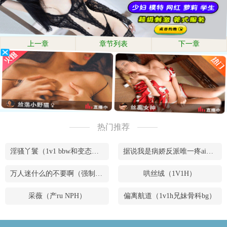
上一章
章节列表
下一章
热门推荐
淫骚丫鬟（1v1 bbw和变态腹黑男）
据说我是病娇反派唯一疼ai的妹妹（兄妹骨）
万人迷什么的不要啊（强制NPH）
哄丝绒（1V1H）
采薇（产ru NPH）
偏离航道（1v1h兄妹骨科bg）