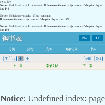
no txt file
Notice
: Undefined variable: newdata in
D:\wwwroot\www.fsrtjx.com\web\chapter.php
on
line
148
Notice
: Undefined variable: _17mb_content in
D:\wwwroot\www.fsrtjx.com\web\chapter.php
on line
149
Notice
: Undefined variable: newdata in
D:\wwwroot\www.fsrtjx.com\web\chapter.php
on
line
150
御书屋
登陆
注册
分类
排行
完本
阅读记录
书架
字:
大
中
小
护眼
关灯
上一章
章节列表
下一章
Notice
: Undefined index: page