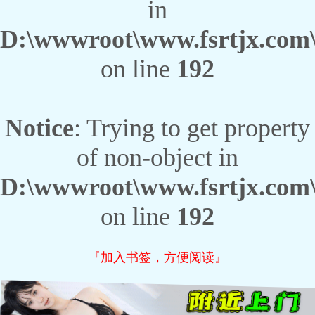
in
D:\wwwroot\www.fsrtjx.com\
on line
192
Notice
: Trying to get property
of non-object in
D:\wwwroot\www.fsrtjx.com\
on line
192
『加入书签，方便阅读』