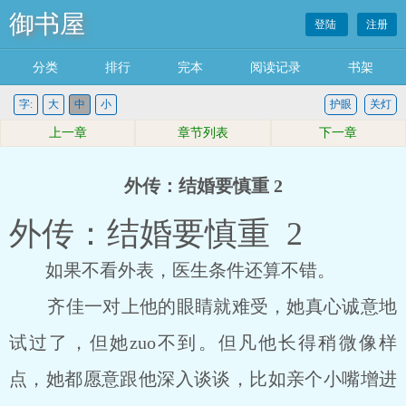
御书屋
登陆
注册
分类
排行
完本
阅读记录
书架
字:
大
中
小
护眼
关灯
上一章
章节列表
下一章
外传：结婚要慎重 2
外传：结婚要慎重 2
如果不看外表，医生条件还算不错。
齐佳一对上他的眼睛就难受，她真心诚意地
试过了，但她zuo不到。但凡他长得稍微像样
点，她都愿意跟他深入谈谈，比如亲个小嘴增进