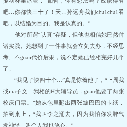
搅动杯里冰块，“如何，你有想法吗？应该得有
吧…你都快三十了！天…孙远舟我们chu1chu1看
吧，以结婚为目的。我是认真的。”
他对所谓“认真”存疑，但他也相信她已然付
诸实践。她想到了一件事就会立刻去办，不经思
考、不guan代价后果，说不定她已经相完好几个
了。
“我见了快四十个…”真是惊着他了，“上周我
找ma子文…我相的H大辅导员，guan他要了两张
校庆门票。”她从包里翻出两张皱巴巴的卡纸，
拍到桌上，“我叫李之涌去，因为我怕你发脾气
发神经。叫个人我也放心。”