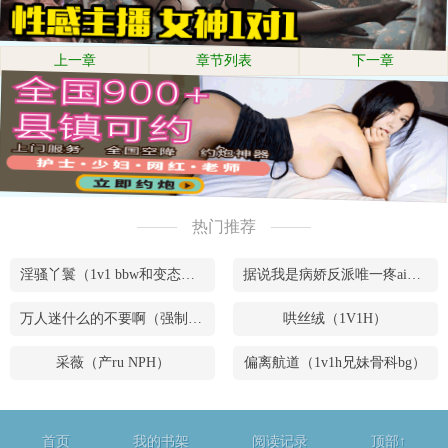
上一章
章节列表
下一章
热门推荐
淫骚丫鬟（1v1 bbw和变态腹黑男）
据说我是病娇反派唯一疼ai的妹妹（兄妹骨）
万人迷什么的不要啊（强制NPH）
哄丝绒（1V1H）
采薇（产ru NPH）
偏离航道（1v1h兄妹骨科bg）
首页
我的书架
阅读记录
顶部↑